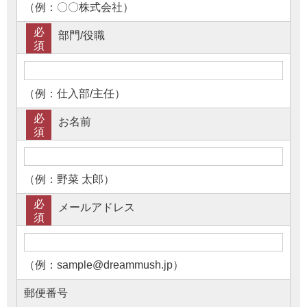
（例：〇〇株式会社）
必
部門/役職
須
（例：仕入部/主任）
必
お名前
須
（例：野菜 太郎）
必
メールアドレス
須
（例：sample@dreammush.jp）
郵便番号