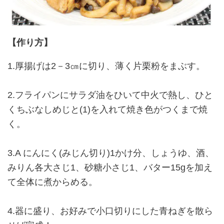
【作り方】
1.厚揚げは2－3㎝に切り、薄く片栗粉をまぶす。
2.フライパンにサラダ油をひいて中火で熱し、ひと
くちぶなしめじと(1)を入れて焼き色がつくまで焼
く。
3.A にんにく(みじん切り)1かけ分、しょうゆ、酒、
みりん各大さじ1、砂糖小さじ1、バター15gを加え
て全体に煮からめる。
4.器に盛り、お好みで小口切りにした青ねぎを散ら