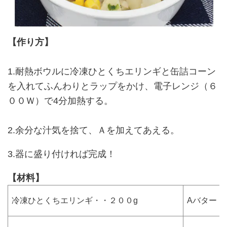
【作り方】
1.耐熱ボウルに冷凍ひとくちエリンギと缶詰コーン
を入れてふんわりとラップをかけ、電子レンジ（６
００Ｗ）で4分加熱する。
2.余分な汁気を捨て、Ａを加えてあえる。
3.器に盛り付ければ完成！
【材料】
冷凍ひとくちエリンギ・・２００g
Aバター