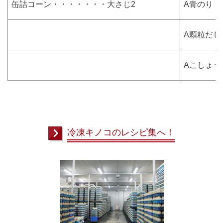
缶詰コーン・・・・・・・大さじ2
A青のり
A顆粒だ
Aこしょ
冷凍キノコのレシピ集へ！